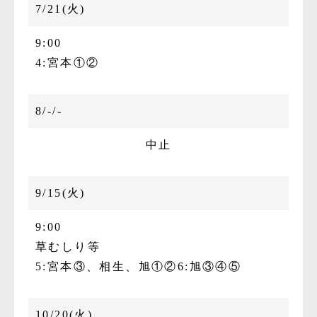
7/21(火)
9:00
4:宮本①②
8/-/-
中止
9/15(火)
9:00
草むしり等
5:宮本③、相生、旭①②
6:旭③④⑤
10/20(火)