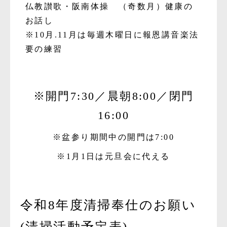
仏教讃歌・阪南体操 （奇数月）健康の
お話し
※10月.11月は毎週木曜日に報恩講音楽法
要の練習
※開門7:30／晨朝8:00／閉門
16:00
※盆参り期間中の開門は7:00
※1月1日は元旦会に代える
令和8年度清掃奉仕のお願い
(清掃活動予定表)