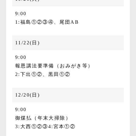
9:00
1:福島①②③④、尾団AB
11/22(日)
9:00
報恩講法要準備（おみがき等）
2:下出①②、黒田①②
12/20(日)
9:00
御煤払（年末大掃除）
3:大西①②③
4:宮本①②