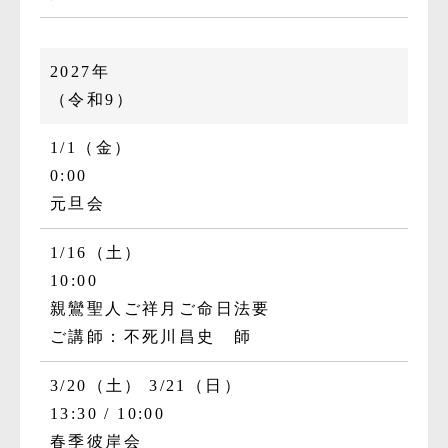
2027年
（令和9）
1/1（金）
0:00
元旦会
1/16（土）
10:00
親鸞聖人ご祥月ご命日法要
ご講師：不死川昌史 師
3/20（土）
3/21（日）
13:30
10:00
春季彼岸会