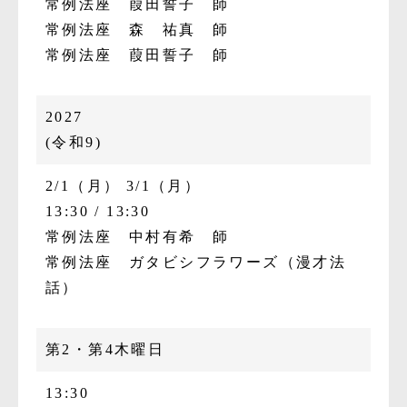
常例法座 葭田誓子 師
常例法座 森 祐真 師
常例法座 葭田誓子 師
2027
(令和9)
2/1（月）
3/1（月）
13:30
13:30
常例法座 中村有希 師
常例法座 ガタビシフラワーズ（漫才法
話）
第2・第4木曜日
13:30