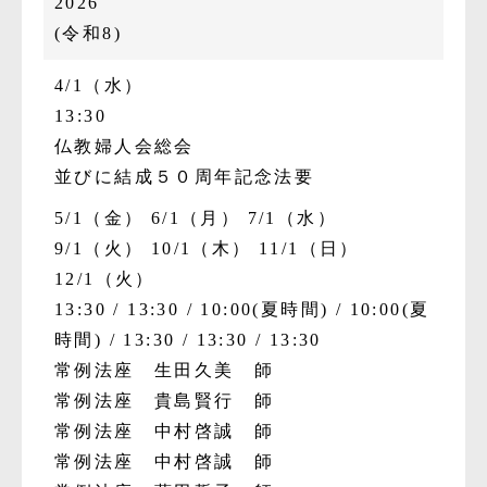
2026
(令和8)
4/1（水）
13:30
仏教婦人会総会
並びに結成５０周年記念法要
5/1（金）
6/1（月）
7/1（水）
9/1（火）
10/1（木）
11/1（日）
12/1（火）
13:30
13:30
10:00(夏時間)
10:00(夏
時間)
13:30
13:30
13:30
常例法座 生田久美 師
常例法座 貴島賢行 師
常例法座 中村啓誠 師
常例法座 中村啓誠 師