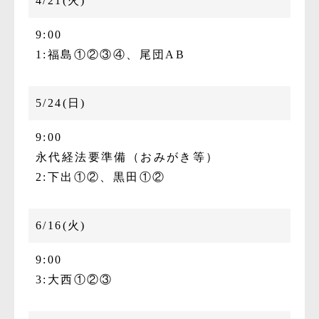
4/21(火)
9:00
1:福島①②③④、尾団AB
5/24(日)
9:00
永代経法要準備（おみがき等）
2:下出①②、黒田①②
6/16(火)
9:00
3:大西①②③