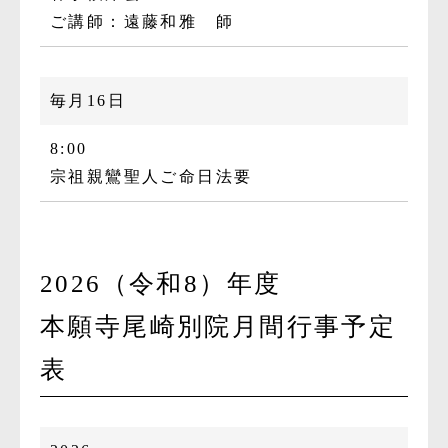
ご講師：遠藤和雅 師
毎月16日
8:00
宗祖親鸞聖人ご命日法要
2026（令和8）年度
本願寺尾崎別院月間行事予定
表