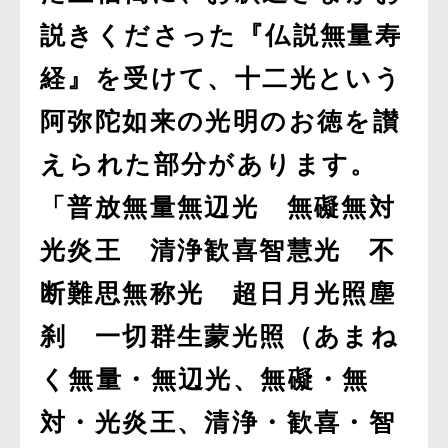
説きくださった『仏説無量寿
経』を受けて、十二光という
阿弥陀如来の光明のお徳を讃
えられた部分があります。
「普放無量無辺光 無礙無対
光炎王 清浄歓喜智慧光 不
断難思無称光 超日月光照塵
刹 一切群生蒙光照（あまね
く無量・無辺光、無礙・無
対・光炎王、清浄・歓喜・智