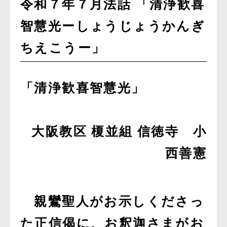
令和７年７月法話 「清浄歓喜
智慧光ーしょうじょうかんぎ
ちえこうー」
「清浄歓喜智慧光」
大阪教区 榎並組 信徳寺 小
西善憲
親鸞聖人がお示しくださっ
た正信偈に、お釈迦さまがお