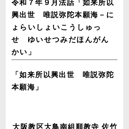
令和７年９月法話「如来所以
興出世 唯説弥陀本願海－に
ょらいしょいこうしゅっ
せ ゆいせつみだほんがん
かい」
「如来所以興出世 唯説弥陀
本願海」
大阪教区大鳥南組順教寺 佐竹