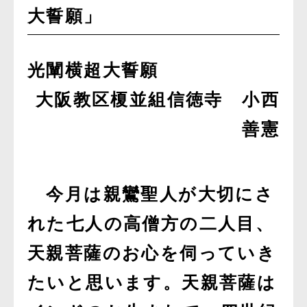
大誓願」
光闡横超大誓願
大阪教区榎並組信徳寺 小西
善憲
今月は親鸞聖人が大切にさ
れた七人の高僧方の二人目、
天親菩薩のお心を伺っていき
たいと思います。天親菩薩は