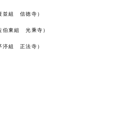
榎並組 信徳寺）
佐伯東組 光乘寺）
茅渟組 正法寺）
。