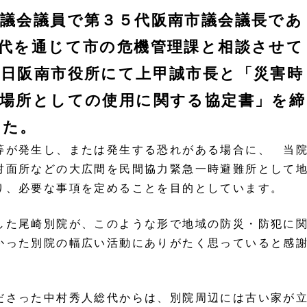
議会議員で第３５代阪南市議会議長であ
代を通じて市の危機管理課と相談させて
日阪南市役所にて上甲誠市長と「災害時
場所としての使用に関する協定書」を締
した。
等が発生し、または発生する恐れがある場合に、 当
対面所などの大広間を民間協力緊急一時避難所として
り、必要な事項を定めることを目的としています。
した尾崎別院が、このような形で地域の防災・防犯に
かった別院の幅広い活動にありがたく思っていると感
ださった中村秀人総代からは、別院周辺には古い家が