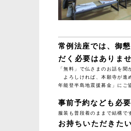
常例法座では、御
だく必要はありま
「無料」で仏さまのお話を聞
よろしければ、本願寺が進め
年能登半島地震援募金」にご
事前予約なども必
服装も普段着のままで結構で
お持ちいただきた