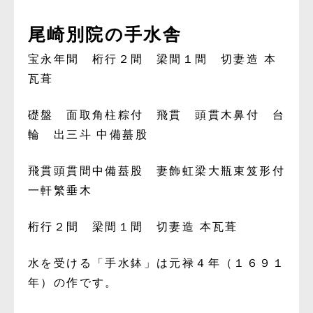
尾崎別院の手水舎
宝永年間 桁行２間 梁間１間 切妻造 本
瓦葺
礎盤 面取角柱粽付 飛貫 頭貫木鼻付 台
輪 出三斗 中備蟇股
飛貫頭貫間中備蟇股 妻飾虹梁大瓶束笈形付
一軒繁垂木
桁行２間 梁間１間 切妻造 本瓦葺
水を受ける「手水鉢」は元禄４年（１６９１
年）の作です。