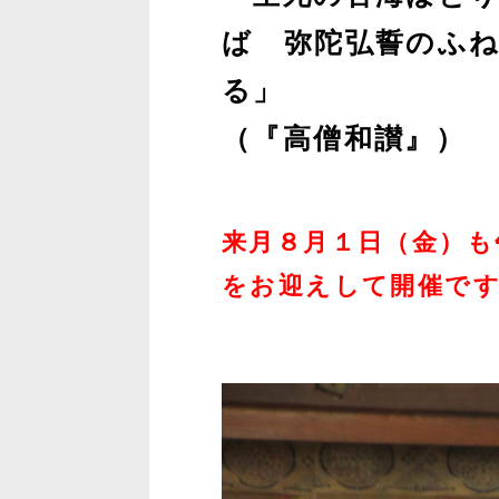
ば 弥陀弘誓のふ
る」
（『高僧和讃』）
来月８月１日（金）も
をお迎えして開催で