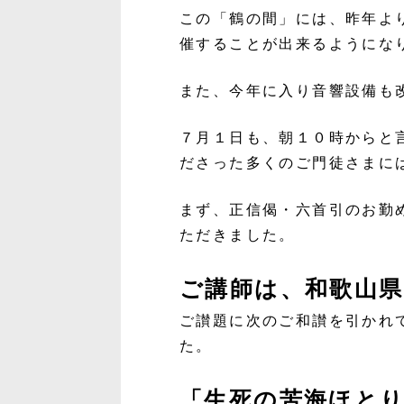
この「鶴の間」には、昨年よ
催することが出来るようにな
また、今年に入り音響設備も
７月１日も、朝１０時からと
ださった多くのご門徒さまに
まず、正信偈・六首引のお勤
ただきました。
ご講師は、和歌山
ご讃題に次のご和讃を引かれ
た。
「生死の苦海ほと