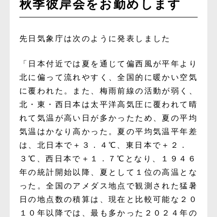
秋季彼岸会をお勤めします
先日気象庁は次のように発表しました
「日本付近では夏を通じて偏西風が平年より
北に偏って流れやすく、全国的に暖かい空気
に覆われた。また、梅雨前線の活動が弱く、
北・東・西日本は太平洋高気圧に覆われて晴
れて気温が高い日が多かったため、夏の平均
気温はかなり高かった。夏の平均気温平年差
は、北日本で＋３．４℃、東日本で＋２．
３℃、西日本で＋１．７℃となり、１９４６
年の統計開始以降、夏として１位の高温とな
った。全国のアメダス地点で観測された猛暑
日の地点数の積算は、現在と比較可能な２０
１０年以降では、最も多かった２０２４年の