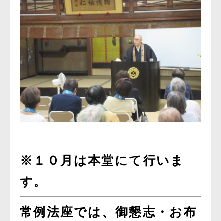
※１０月は
本堂
にて行いま
す。
常例法座では、御懇志・お布