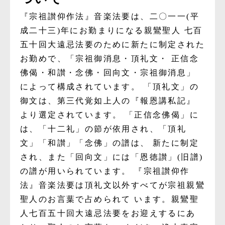
『
宗祖讃仰作法
』音楽法要は
、
二〇一一
(
平
成
二十三
)
年にお勤まりになる親鸞聖人
七
百
五十回大遠忌法要のために新たに制定された
お勤め
で
、
「
宗祖御消息
・
頂礼文
・
正
信念
佛偈
・
和讃
・
念佛
・
回向文
・
宗祖御消息
」
によって
構
成されています
。
「
頂礼文
」
の
御文は
、
第三代覚如上人の
『
報恩講私記
』
より選定され
てい
ます
。
「
正信念佛偈
」
に
は
、
「
十二礼
」
の節が依用さ
れ
、
「
頂礼
文
」
「
和讃
」
「
念佛
」
の譜
は
、
新たに制定
され
、
また
「
回向文
」
には
「
恩徳
讃
」
(
旧譜
)
の譜が
用いら
れて
います
。
『
宗祖讃仰作
法
』
音楽法要は頂礼文以外すべてが宗祖親鸞
聖
人のお言葉で占められ
て
います
。
親鸞
聖
人
七百五十回大遠忌法要をお
迎えするにあ