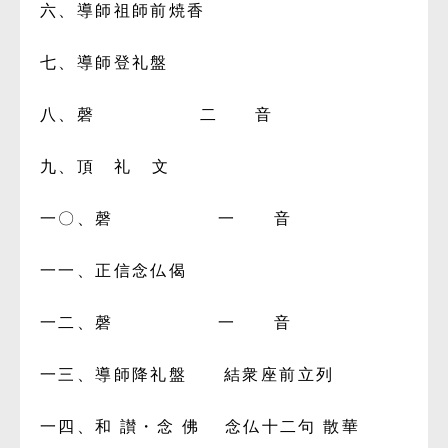
六、導師祖師前焼香
七、導師登礼盤
八、磬 二 音
九、頂 礼 文
一〇、磬 一 音
一一、正信念仏偈
一二、磬 一 音
一三、導師降礼盤 結衆座前立列
一四、和 讃・念 佛 念仏十二句 散華