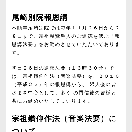
尾崎別院報恩講
本願寺尾崎別院では毎年１１月２６日から２
８日まで、宗祖親鸞聖人のご遺徳を偲ぶ「報
恩講法要」をお勤めさせていただいておりま
す。
初日２６日の逮夜法要（１３時３０分）で
は、宗祖鑽仰作法（音楽法要）を、２０１０
（
平成２２）
年の報恩講か
ら
、
婦人会の皆
さまを中心として、
多く
の門信徒の皆様と
共にお勤
め
いたし
てま
いりま
す
。
宗祖鑽仰作法（音楽法要）に
ついて