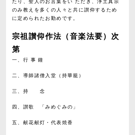
たり
、
聖
人の
お言葉を
い
ただき
、
浄土真宗
のみ教
えを多く
の
人々
と共に讃仰す
る
ため
に定められたお勤め
です
。
宗祖讃仰作法（音楽法要）次
第
一、行 事 鐘
二、導師諸僧入堂（持華籠）
三、持 念
四、讃歌 「みめぐみの」
五、献花献灯・代表焼香