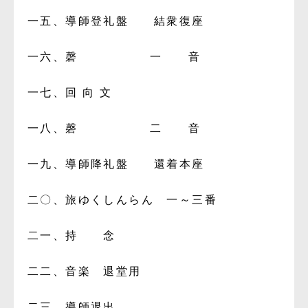
一五、導師登礼盤 結衆復座
一六、磬 一 音
一七、回 向 文
一八、磬 二 音
一九、導師降礼盤 還着本座
二〇、旅ゆくしんらん 一～三番
二一、持 念
二二、音楽 退堂用
二三、導師退出